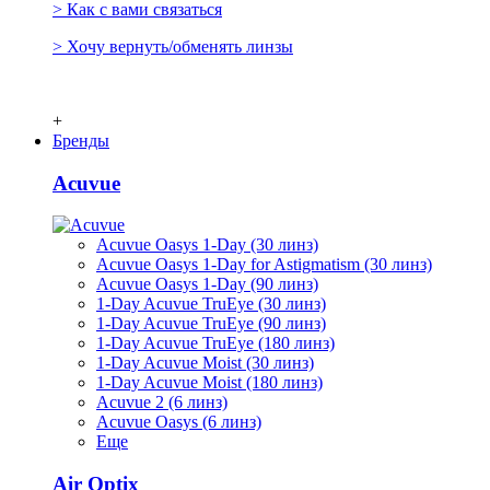
> Как с вами связаться
> Хочу вернуть/обменять линзы
+
Бренды
Acuvue
Acuvue Oasys 1-Day (30 линз)
Acuvue Oasys 1-Day for Astigmatism (30 линз)
Acuvue Oasys 1-Day (90 линз)
1-Day Acuvue TruEye (30 линз)
1-Day Acuvue TruEye (90 линз)
1-Day Acuvue TruEye (180 линз)
1-Day Acuvue Moist (30 линз)
1-Day Acuvue Moist (180 линз)
Acuvue 2 (6 линз)
Acuvue Oasys (6 линз)
Еще
Air Optix