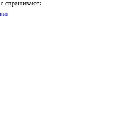
ас спрашивают:
нные