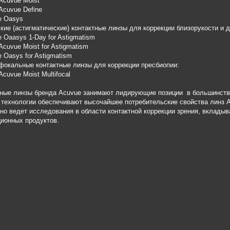
 Acuvue Moist
 Acuvue Define
e Oasys
кие (астигматические) контактные линзы для коррекции близорукости и 
e Oaasys 1-Day for Astigmatism
 Acuvue Moist for Astigmatism
e Oasys for Astigmatism
окальные контактные линзы для коррекции пресбиопии:
Acuvue Moist Multifocal
тные линзы бренда Acuvue занимают лидирующие позиции в большинств
 технологии обеспечивают высочайшее потребительские свойства линз 
но ведет исследования в области контактной коррекции зрения, вкладыв
ионных продуктов.