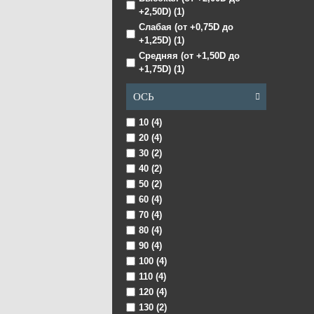
-1,25 (16)
+2,50D) (1)
-1,00 (16)
Слабая (от +0,75D до
-0,75 (16)
+1,25D) (1)
-0,50 (16)
Средняя (от +1,50D до
-0,25 (5)
+1,75D) (1)
0,00 (5)
+0,25 (5)
ОСЬ
+0,50 (16)
10 (4)
+0,75 (16)
20 (4)
+1,00 (16)
30 (2)
+1,25 (16)
40 (2)
+1,50 (16)
50 (2)
+1,75 (16)
60 (4)
+2,00 (16)
70 (4)
+2,25 (16)
80 (4)
+2,50 (16)
90 (4)
+2,75 (16)
100 (4)
+3,00 (16)
110 (4)
+3,25 (16)
120 (4)
+3,50 (16)
130 (2)
+3,75 (16)