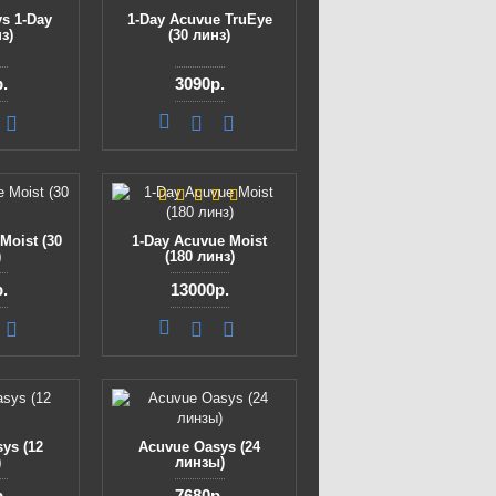
s 1-Day
1-Day Acuvue TruEye
з)
(30 линз)
.
3090р.
Moist (30
1-Day Acuvue Moist
)
(180 линз)
.
13000р.
ys (12
Acuvue Oasys (24
)
линзы)
.
7680р.