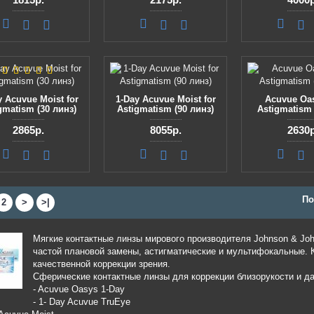
y Acuvue Moist for
1-Day Acuvue Moist for
Acuvue Oas
gmatism (30 линз)
Astigmatism (90 линз)
Astigmatism 
2865р.
8055р.
2630р
По
2
>
>|
Мягкие контактные линзы мирового производителя Johnson & Jo
частой плановой замены, астигматические и мультифокальные. 
качественной коррекции зрения.
Сферические контактные линзы для коррекции близорукости и д
- Acuvue Oasys 1-Day
- 1- Day Acuvue TruEye