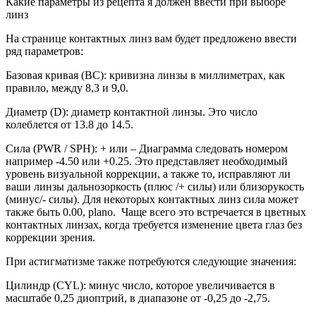
Какие параметры из рецепта я должен ввести при выборе
линз
На странице контактных линз вам будет предложено ввести
ряд параметров:
Базовая кривая (BC): кривизна линзы в миллиметрах, как
правило, между 8,3 и 9,0.
Диаметр (D): диаметр контактной линзы. Это число
колеблется от 13.8 до 14.5.
Сила (PWR / SPH): + или – Диаграмма следовать номером
например -4.50 или +0.25. Это представляет необходимый
уровень визуальной коррекции, а также то, исправляют ли
ваши линзы дальнозоркость (плюс /+ силы) или близорукость
(минус/- силы). Для некоторых контактных линз сила может
также быть 0.00, plano. Чаще всего это встречается в цветных
контактных линзах, когда требуется изменение цвета глаз без
коррекции зрения.
При астигматизме также потребуются следующие значения:
Цилиндр (CYL): минус число, которое увеличивается в
масштабе 0,25 диоптрий, в диапазоне от -0,25 до -2,75.