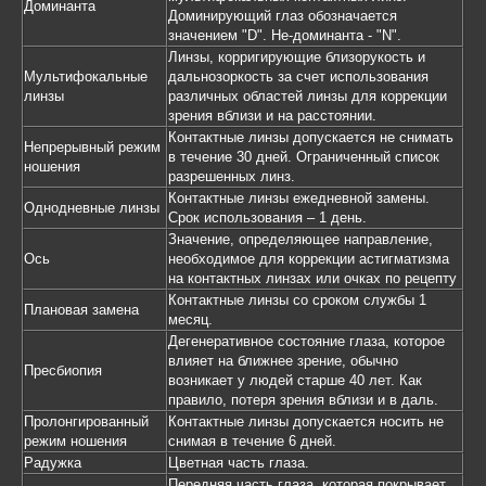
Доминанта
Доминирующий глаз обозначается
значением "D". Не-доминанта - "N".
Линзы, корригирующие близорукость и
Мультифокальные
дальнозоркость за счет использования
линзы
различных областей линзы для коррекции
зрения вблизи и на расстоянии.
Контактные линзы допускается не снимать
Непрерывный режим
в течение 30 дней. Ограниченный список
ношения
разрешенных линз.
Контактные линзы ежедневной замены.
Однодневные линзы
Срок использования – 1 день.
Значение, определяющее направление,
Ось
необходимое для коррекции астигматизма
на контактных линзах или очках по рецепту
Контактные линзы со сроком службы 1
Плановая замена
месяц.
Дегенеративное состояние глаза, которое
влияет на ближнее зрение, обычно
Пресбиопия
возникает у людей старше 40 лет. Как
правило, потеря зрения вблизи и в даль.
Пролонгированный
Контактные линзы допускается носить не
режим ношения
снимая в течение 6 дней.
Радужка
Цветная часть глаза.
Передняя часть глаза, которая покрывает