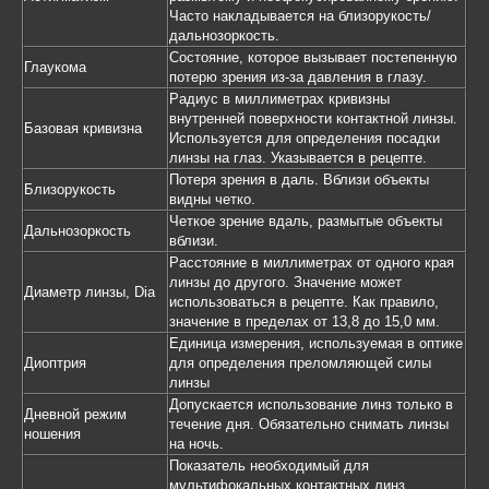
Часто накладывается на близорукость/
дальнозоркость.
Состояние, которое вызывает постепенную
Глаукома
потерю зрения из-за давления в глазу.
Радиус в миллиметрах кривизны
внутренней поверхности контактной линзы.
Базовая кривизна
Используется для определения посадки
линзы на глаз. Указывается в рецепте.
Потеря зрения в даль. Вблизи объекты
Близорукость
видны четко.
Четкое зрение вдаль, размытые объекты
Дальнозоркость
вблизи.
Расстояние в миллиметрах от одного края
линзы до другого. Значение может
Диаметр линзы, Dia
использоваться в рецепте. Как правило,
значение в пределах от 13,8 до 15,0 мм.
Единица измерения, используемая в оптике
Диоптрия
для определения преломляющей силы
линзы
Допускается использование линз только в
Дневной режим
течение дня. Обязательно снимать линзы
ношения
на ночь.
Показатель необходимый для
мультифокальных контактных линз.