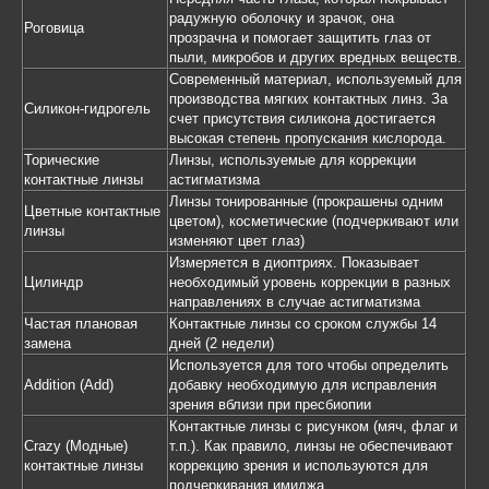
радужную оболочку и зрачок, она
Роговица
прозрачна и помогает защитить глаз от
пыли, микробов и других вредных веществ.
Современный материал, используемый для
производства мягких контактных линз. За
Силикон-гидрогель
счет присутствия силикона достигается
высокая степень пропускания кислорода.
Торические
Линзы, используемые для коррекции
контактные линзы
астигматизма
Линзы тонированные (прокрашены одним
Цветные контактные
цветом), косметические (подчеркивают или
линзы
изменяют цвет глаз)
Измеряется в диоптриях. Показывает
Цилиндр
необходимый уровень коррекции в разных
направлениях в случае астигматизма
Частая плановая
Контактные линзы со сроком службы 14
замена
дней (2 недели)
Используется для того чтобы определить
Addition (Add)
добавку необходимую для исправления
зрения вблизи при пресбиопии
Контактные линзы с рисунком (мяч, флаг и
Crazy (Модные)
т.п.). Как правило, линзы не обеспечивают
контактные линзы
коррекцию зрения и используются для
подчеркивания имиджа.