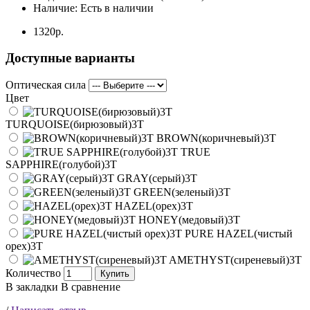
Наличие:
Есть в наличии
1320р.
Доступные варианты
Оптическая сила
Цвет
TURQUOISE(бирюзовый)3T
BROWN(коричневый)3T
TRUE
SAPPHIRE(голубой)3T
GRAY(серый)3T
GREEN(зеленый)3T
HAZEL(орех)3T
HONEY(медовый)3T
PURE HAZEL(чистый
орех)3T
AMETHYST(сиреневый)3T
Количество
Купить
В закладки
В сравнение