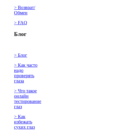
> Возврат/
Обмен
> FAQ
Блог
> Блог
> Как часто
надо
проверять
глаза
> Что такое
онлайн
тестирование
глаз
> Как
избежать
сухих глаз