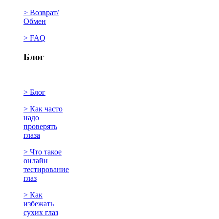
> Возврат/
Обмен
> FAQ
Блог
> Блог
> Как часто
надо
проверять
глаза
> Что такое
онлайн
тестирование
глаз
> Как
избежать
сухих глаз