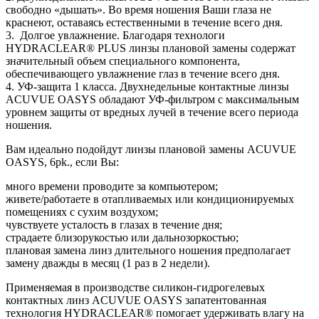
свободно «дышать». Во время ношения Ваши глаза не
краснеют, оставаясь естественными в течение всего дня.
3. Долгое увлажнение. Благодаря технологи
HYDRACLEAR® PLUS линзы плановой замены содержат
значительный объем специального компонента,
обеспечивающего увлажнение глаз в течение всего дня.
4. УФ-защита 1 класса. Двухнедельные контактные линзы
ACUVUE OASYS обладают УФ-фильтром с максимальным
уровнем защиты от вредных лучей в течение всего периода
ношения.
Вам идеально подойдут линзы плановой замены ACUVUE
OASYS, 6pk., если Вы:
много времени проводите за компьютером;
живете/работаете в отапливаемых или кондиционируемых
помещениях с сухим воздухом;
чувствуете усталость в глазах в течение дня;
страдаете близорукостью или дальнозоркостью;
плановая замена линз длительного ношения предполагает
замену дважды в месяц (1 раз в 2 недели).
Применяемая в производстве силикон-гидрогелевых
контактных линз ACUVUE OASYS запатентованная
технология HYDRACLEAR® помогает удерживать влагу на