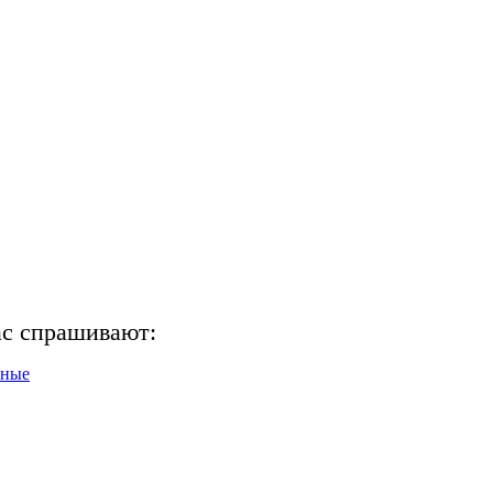
ас спрашивают:
нные