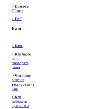
> Возврат/
Обмен
> FAQ
Блог
> Блог
> Как часто
надо
проверять
глаза
> Что такое
онлайн
тестирование
глаз
> Как
избежать
сухих глаз