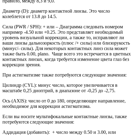
правило, между 8,3 и 9,0.
Диаметр (D): диаметр контактной линзы. Это число
колеблется от 13.8 до 14.5.
Сила (PWR / SPH): + или – Диаграмма следовать номером
например -4.50 или +0.25. Это представляет необходимый
уровень визуальной коррекции, а также то, исправляют ли
ваши линзы дальнозоркость (плюс /+ силы) или близорукость
(минус/- силы). Для некоторых контактных линз сила может
также быть 0.00, plano. Чаще всего это встречается в цветных
контактных линзах, когда требуется изменение цвета глаз без
коррекции зрения.
При астигматизме также потребуются следующие значения:
Цилиндр (CYL): минус число, которое увеличивается в
масштабе 0,25 диоптрий, в диапазоне от -0,25 до -2,75.
Ось (AXIS): число от 0 до 180, определяющее направление,
необходимое для коррекции астигматизма.
Если вы носите мультифокальные контактные линзы, также
потребуются следующие значения:
Аддидация (добавить): + число между 0.50 и 3.00, или